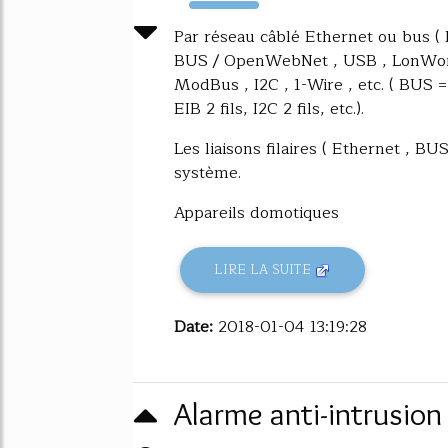
2490%
Par réseau câblé Ethernet ou bus (
BUS / OpenWebNet , USB , LonWorks
ModBus , I2C , 1-Wire , etc. ( BUS =
EIB 2 fils, I2C 2 fils, etc.).
Les liaisons filaires ( Ethernet , BUS
système.
Appareils domotiques
LIRE LA SUITE
Date:
2018-01-04 13:19:28
Alarme anti-intrusio