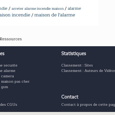
ndie
/
/
alarme
arreter alarme incendie maison
ison incendie
maison de l'alarme
/
 Ressources
es
Statistiques
e securite
Classement : Sites
e alarme
Classement : Auteurs de Vidéo
e camera
 maison pas cher
e gsm
Contact
 4 des CGUs
Contact à propos de cette pa