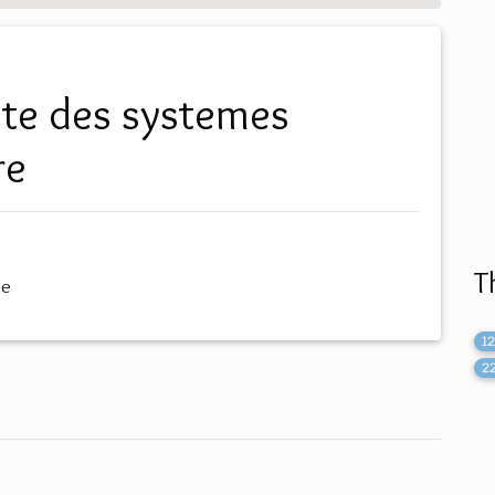
re
T
me
1
2