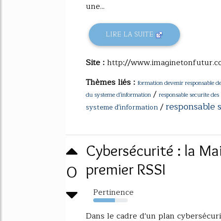
une...
LIRE LA SUITE
Site :
http://www.imaginetonfutur.
Thèmes liés :
formation devenir responsable de
/
du systeme d'information
responsable securite des
responsable 
/
systeme d'information
Cybersécurité : la Ma
0
premier RSSI
Pertinence
63%
Dans le cadre d'un plan cybersécuri