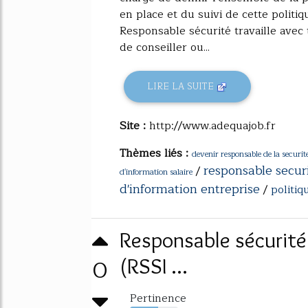
en place et du suivi de cette politiq
Responsable sécurité travaille avec 
de conseiller ou...
LIRE LA SUITE
Site :
http://www.adequajob.fr
Thèmes liés :
devenir responsable de la securi
responsable secur
/
d'information salaire
d'information entreprise
/
politiq
Responsable sécurité
0
(RSSI ...
Pertinence