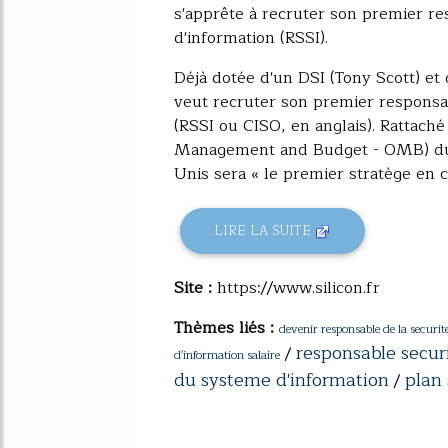
s'apprête à recruter son premier r
d'information (RSSI).
Déjà dotée d'un DSI (Tony Scott) e
veut recruter son premier responsa
(RSSI ou CISO, en anglais). Rattaché
Management and Budget - OMB) du B
Unis sera « le premier stratège en c
LIRE LA SUITE
Site :
https://www.silicon.fr
Thèmes liés :
devenir responsable de la securi
responsable secur
/
d'information salaire
du systeme d'information
plan
/