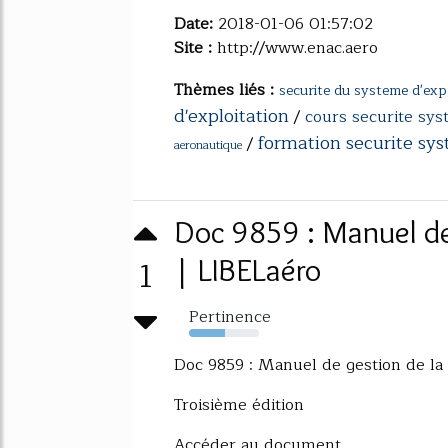
Date:
2018-01-06 01:57:02
Site :
http://www.enac.aero
Thèmes liés :
securite du systeme d'ex
d'exploitation
/
cours securite sys
formation securite sy
/
aeronautique
Doc 9859 : Manuel de
1
| LIBELaéro
Pertinence
51%
Doc 9859 : Manuel de gestion de la
Troisième édition
Accéder au document