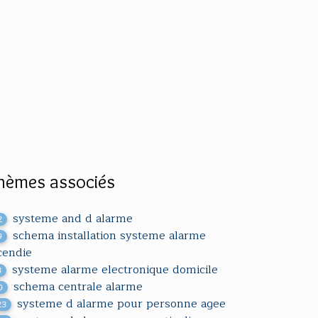
hèmes associés
systeme and d alarme
2
schema installation systeme alarme
9
cendie
systeme alarme electronique domicile
3
schema centrale alarme
0
systeme d alarme pour personne agee
23