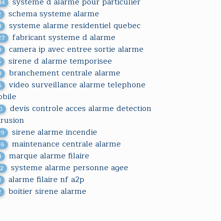
systeme d alarme pour particulier
34
schema systeme alarme
2
systeme alarme residentiel quebec
8
fabricant systeme d alarme
27
camera ip avec entree sortie alarme
9
sirene d alarme temporisee
5
branchement centrale alarme
3
video surveillance alarme telephone
6
bile
devis controle acces alarme detection
0
trusion
sirene alarme incendie
09
maintenance centrale alarme
06
marque alarme filaire
4
systeme alarme personne agee
32
alarme filaire nf a2p
3
boitier sirene alarme
2