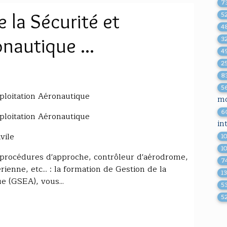
7
 la Sécurité et
5
4
nautique ...
3
4
2
8
5
ploitation Aéronautique
mo
6
ploitation Aéronautique
in
vile
1
1
 procédures d'approche, contrôleur d'aérodrome,
7
ienne, etc... : la formation de Gestion de la
1
e (GSEA), vous...
5
5