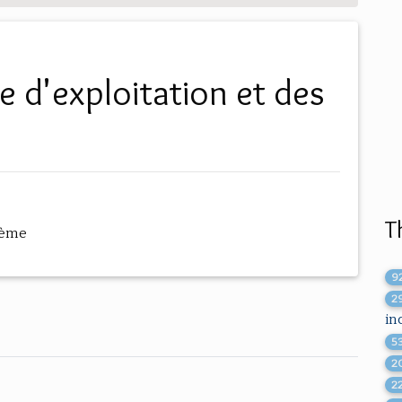
T
hème
9
2
in
5
2
2