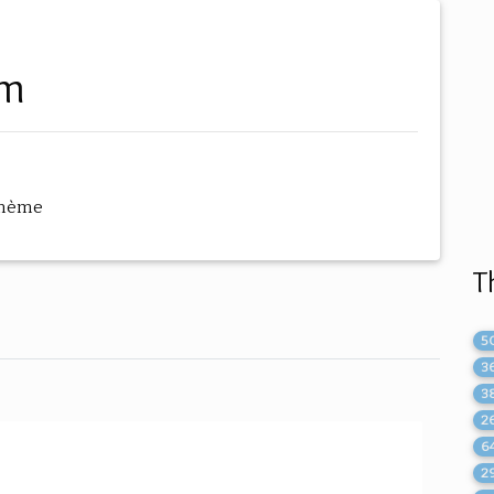
sm
thème
T
5
3
3
2
6
2