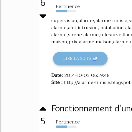
6
Pertinence
56%
supervision,alarme,alarme tunisie,
alarme,anti intrusion,installation a
alarme,sirene alarme,telesurveilla
maison,prix alarme maison,alarme ma
LIRE LA SUITE
Date:
2014-10-03 06:19:48
Site :
http://alarme-tunisie.blogspot
Fonctionnement d'u
5
Pertinence
54%