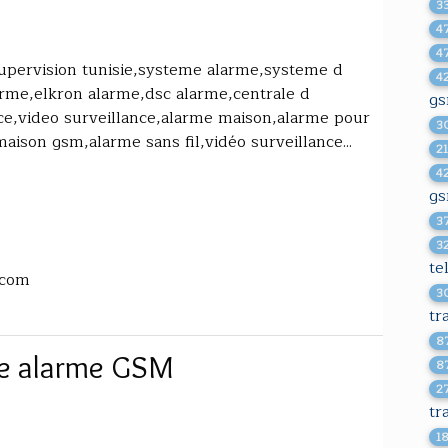
3
4
4
supervision tunisie,systeme alarme,systeme d
4
larme,elkron alarme,dsc alarme,centrale d
g
nce,video surveillance,alarme maison,alarme pour
3
ison gsm,alarme sans fil,vidéo surveillance...
2
4
g
3
3
te
.com
3
tr
8
ne alarme GSM
8
2
tr
1