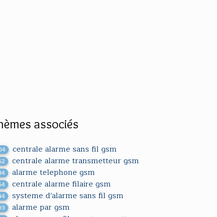
hèmes associés
centrale alarme sans fil gsm
04
centrale alarme transmetteur gsm
62
alarme telephone gsm
84
centrale alarme filaire gsm
64
systeme d'alarme sans fil gsm
44
alarme par gsm
93