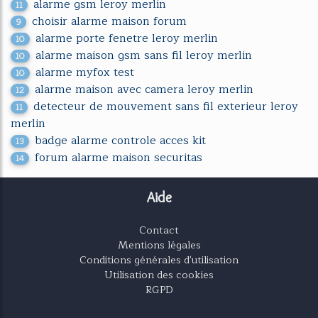
alarme gsm leroy merlin
11
choisir alarme maison forum
9
alarme porte fenetre leroy merlin
10
alarme maison gsm sans fil leroy merlin
10
alarme myfox test
10
alarme maison avec camera leroy merlin
12
detecteur de mouvement sans fil exterieur leroy
11
merlin
badge alarme controle acces kit
13
forum alarme maison securitas
14
Aide
Contact
Mentions légales
Conditions générales d'utilisation
Utilisation des cookies
RGPD