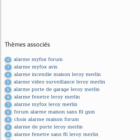
Thèmes associés
alarme myfox forum
4
alarme myfox avis
7
alarme incendie maison leroy merlin
6
alarme video surveillance leroy merlin
5
alarme porte de garage leroy merlin
5
alarme fenetre leroy merlin
8
alarme myfox leroy merlin
7
forum alarme maison sans fil gsm
6
choix alarme maison forum
8
alarme de porte leroy merlin
9
alarme fenetre sans fil leroy merlin
8