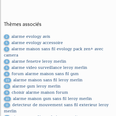
Thèmes associés
alarme evology avis
2
alarme evology accessoire
5
alarme maison sans fil evology pack zen+ avec
5
camera
alarme fenetre leroy merlin
8
alarme video surveillance leroy merlin
5
forum alarme maison sans fil gsm
6
alarme maison sans fil leroy merlin
23
alarme gsm leroy merlin
11
choisir alarme maison forum
9
alarme maison gsm sans fil leroy merlin
10
detecteur de mouvement sans fil exterieur leroy
11
merlin