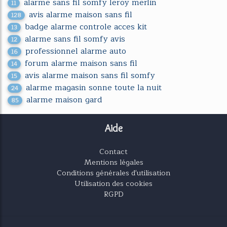
alarme sans fil somfy leroy merlin
11
avis alarme maison sans fil
128
badge alarme controle acces kit
13
alarme sans fil somfy avis
12
professionnel alarme auto
16
forum alarme maison sans fil
14
avis alarme maison sans fil somfy
15
alarme magasin sonne toute la nuit
24
alarme maison gard
85
Aide
Contact
Mentions légales
Conditions générales d'utilisation
Utilisation des cookies
RGPD