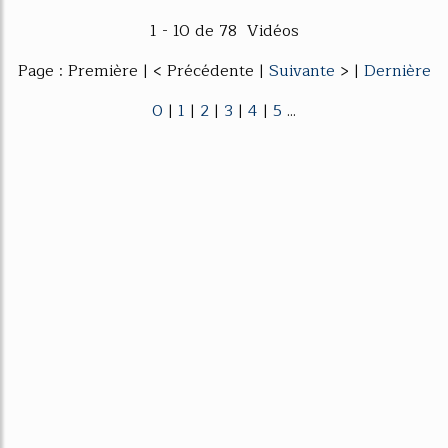
1 - 10 de 78 Vidéos
Page : Première | < Précédente |
Suivante
> |
Dernière
0
|
1
|
2
|
3
|
4
|
5
...