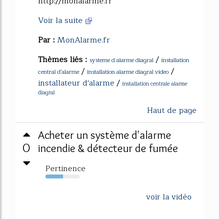
http://monalarme.fr
Voir la suite
Par :
MonAlarme.fr
Thèmes liés :
/
systeme d alarme diagral
installation
/
/
central d'alarme
installation alarme diagral video
installateur d'alarme
/
installation centrale alarme
diagral
Haut de page
Acheter un système d'alarme
0
incendie & détecteur de fumée
Pertinence
51%
voir la vidéo