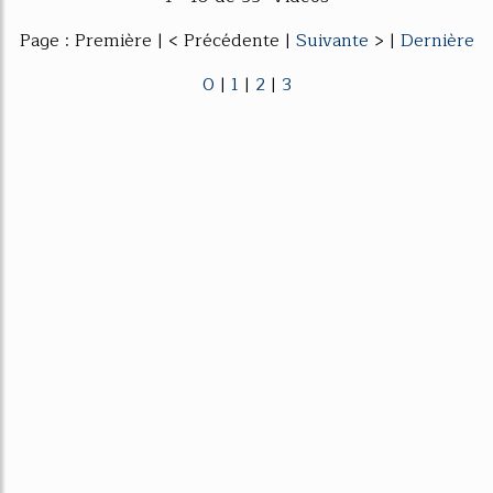
Page : Première | < Précédente |
Suivante
> |
Dernière
0
|
1
|
2
|
3