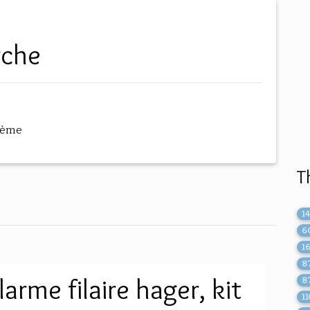
rche
hème
T
1
6
1
8
larme filaire hager, kit
8
1