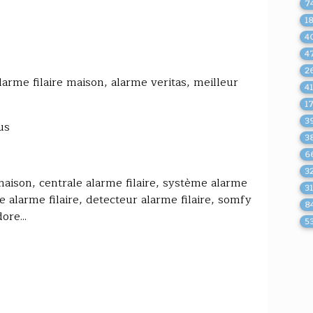
7
1
4
4
2
alarme filaire maison, alarme veritas, meilleur
4
1
3
us
3
6
3
e maison, centrale alarme filaire, système alarme
3
ble alarme filaire, detecteur alarme filaire, somfy
8
ore...
5