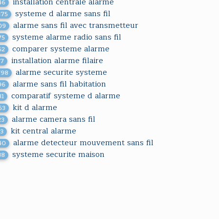
installation centrale alarme
46
systeme d alarme sans fil
875
alarme sans fil avec transmetteur
09
systeme alarme radio sans fil
75
comparer systeme alarme
62
installation alarme filaire
17
alarme securite systeme
798
alarme sans fil habitation
96
comparatif systeme d alarme
81
kit d alarme
63
alarme camera sans fil
23
kit central alarme
13
alarme detecteur mouvement sans fil
40
systeme securite maison
38