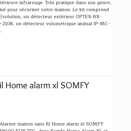
térieure infrarouge. Très pratique dans son genre,
ilisé pour sécuriser votre maison. Le kit comprend
 Evolution, un détecteur extérieur OPTEX-BX-
-210R, un détecteur volumétrique animal IP-MC-
.
fil Home alarm xl SOMFY
 Alarme maison sans fil Home alarm xl SOMFY
n 499.00 EUR TTC.. Avec Somfy Home Alarm XL et