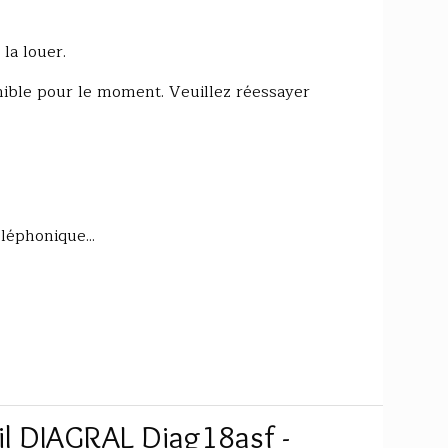
la louer.
onible pour le moment. Veuillez réessayer
éphonique...
il DIAGRAL Diag18asf -