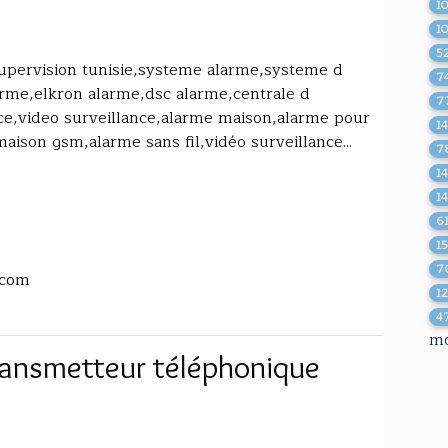
1
1
5
supervision tunisie,systeme alarme,systeme d
7
larme,elkron alarme,dsc alarme,centrale d
7
nce,video surveillance,alarme maison,alarme pour
1
ison gsm,alarme sans fil,vidéo surveillance...
7
1
1
6
1
7
.com
1
4
mo
ransmetteur téléphonique