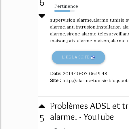
6
Pertinence
76%
supervision,alarme,alarme tunisie,
alarme,anti intrusion,installation a
alarme,sirene alarme,telesurveilla
maison,prix alarme maison,alarme ma
LIRE LA SUITE
Date:
2014-10-03 06:19:48
Site :
http://alarme-tunisie.blogspot
Problèmes ADSL et t
5
alarme. - YouTube