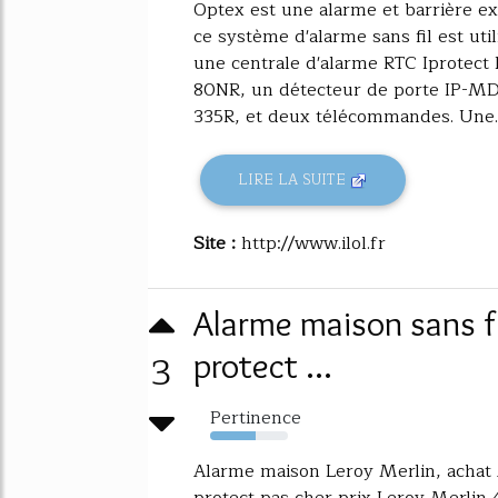
Optex est une alarme et barrière ex
ce système d'alarme sans fil est ut
une centrale d'alarme RTC Iprotect
80NR, un détecteur de porte IP-MD
335R, et deux télécommandes. Une..
LIRE LA SUITE
Site :
http://www.ilol.fr
Alarme maison sans 
3
protect ...
Pertinence
59%
Alarme maison Leroy Merlin, achat
protect pas cher prix Leroy Merli