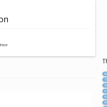
son
hème
T
8
7
3
6
8
8