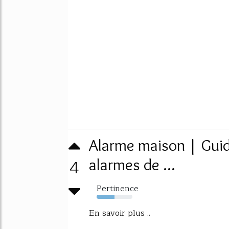
Alarme maison | Guid
4
alarmes de ...
Pertinence
50%
En savoir plus ..