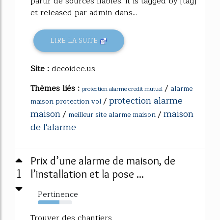
partir de sources fiables. It is tagged by [tag]
et released par admin dans...
LIRE LA SUITE
Site :
decoidee.us
Thèmes liés :
/
alarme
protection alarme credit mutuel
protection alarme
/
maison protection vol
maison
maison
/
/
meilleur site alarme maison
de l'alarme
Prix d’une alarme de maison, de
1
l’installation et la pose ...
Pertinence
63%
Trouver des chantiers