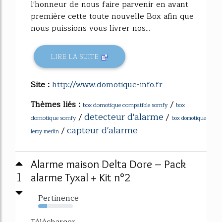
l'honneur de nous faire parvenir en avant
première cette toute nouvelle Box afin que
nous puissions vous livrer nos...
LIRE LA SUITE
Site :
http://www.domotique-info.fr
Thèmes liés :
/
box domotique compatible somfy
box
detecteur d'alarme
/
/
domotique somfy
box domotique
capteur d'alarme
/
leroy merlin
Alarme maison Delta Dore – Pack
1
alarme Tyxal + Kit n°2
Pertinence
26%