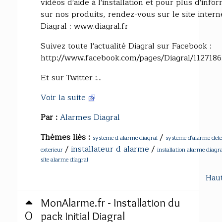
vidéos d'aide à l'installation et pour plus d'info
sur nos produits, rendez-vous sur le site intern
Diagral : www.diagral.fr
Suivez toute l'actualité Diagral sur Facebook :
http://www.facebook.com/pages/Diagral/112718
Et sur Twitter :...
Voir la suite
Par :
Alarmes Diagral
Thèmes liés :
/
systeme d alarme diagral
systeme d'alarme dete
/
installateur d alarme
/
exterieur
installation alarme diagr
site alarme diagral
Hau
MonAlarme.fr - Installation du
0
pack Initial Diagral