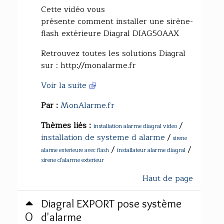
Cette vidéo vous
présente comment installer une sirène-
flash extérieure Diagral DIAG50AAX
Retrouvez toutes les solutions Diagral
sur : http://monalarme.fr
Voir la suite
Par :
MonAlarme.fr
Thèmes liés :
/
installation alarme diagral video
installation de systeme d alarme
/
sirene
/
/
installateur alarme diagral
alarme exterieure avec flash
sirene d'alarme exterieur
Haut de page
Diagral EXPORT pose système
0
d'alarme