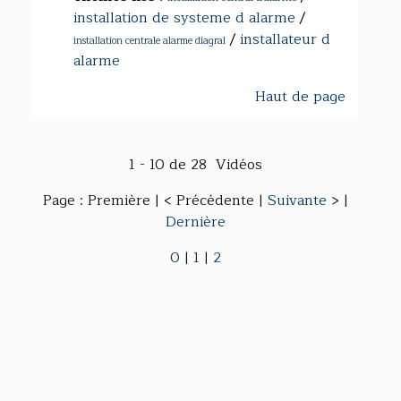
installation de systeme d alarme
/
/
installateur d
installation centrale alarme diagral
alarme
Haut de page
1 - 10 de 28 Vidéos
Page : Première | < Précédente |
Suivante
> |
Dernière
0
|
1
|
2