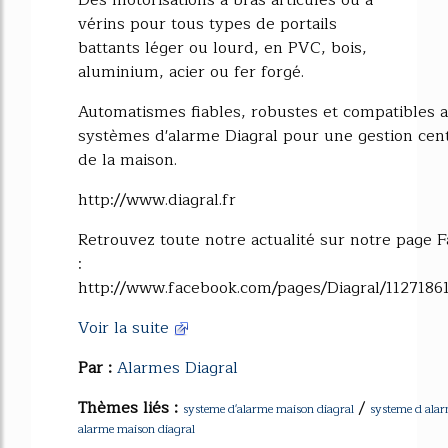
Des motorisations à bras articulés ou à
vérins pour tous types de portails
battants léger ou lourd, en PVC, bois,
aluminium, acier ou fer forgé.
Automatismes fiables, robustes et compatibles a
systèmes d'alarme Diagral pour une gestion cent
de la maison.
http://www.diagral.fr
Retrouvez toute notre actualité sur notre page 
:
http://www.facebook.com/pages/Diagral/1127186
Voir la suite
Par :
Alarmes Diagral
Thèmes liés :
/
systeme d'alarme maison diagral
systeme d alar
alarme maison diagral