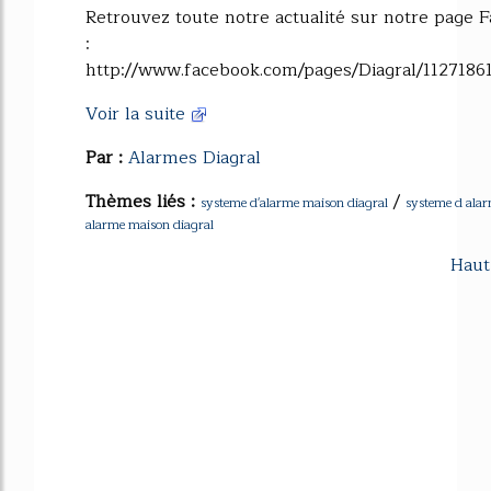
Retrouvez toute notre actualité sur notre page 
:
http://www.facebook.com/pages/Diagral/1127186
Voir la suite
Par :
Alarmes Diagral
Thèmes liés :
/
systeme d'alarme maison diagral
systeme d alar
alarme maison diagral
Haut