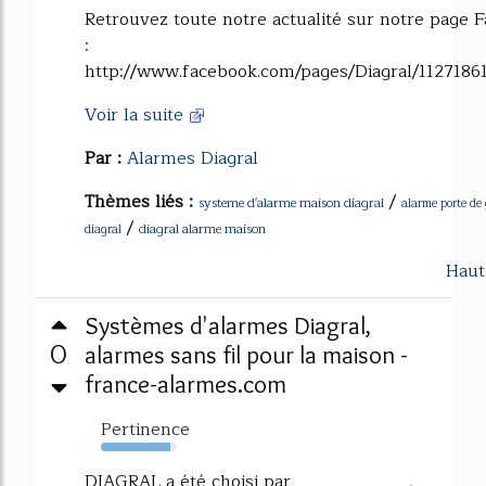
Retrouvez toute notre actualité sur notre page 
:
http://www.facebook.com/pages/Diagral/1127186
Voir la suite
Par :
Alarmes Diagral
Thèmes liés :
/
systeme d'alarme maison diagral
alarme porte de
/
diagral alarme maison
diagral
Haut
Systèmes d'alarmes Diagral,
0
alarmes sans fil pour la maison -
france-alarmes.com
Pertinence
91%
DIAGRAL a été choisi par