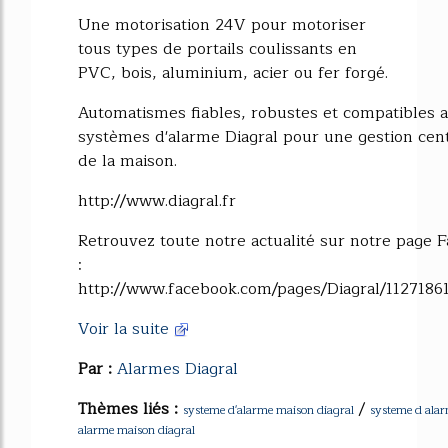
Une motorisation 24V pour motoriser
tous types de portails coulissants en
PVC, bois, aluminium, acier ou fer forgé.
Automatismes fiables, robustes et compatibles a
systèmes d'alarme Diagral pour une gestion cent
de la maison.
http://www.diagral.fr
Retrouvez toute notre actualité sur notre page 
:
http://www.facebook.com/pages/Diagral/1127186
Voir la suite
Par :
Alarmes Diagral
Thèmes liés :
/
systeme d'alarme maison diagral
systeme d alar
alarme maison diagral