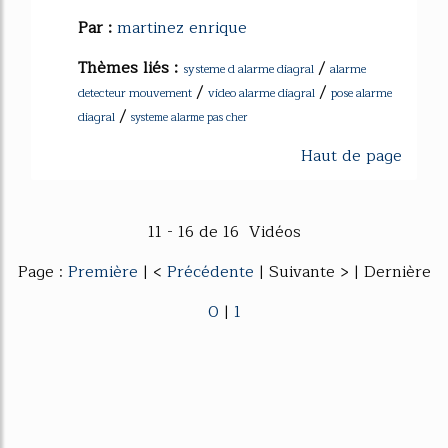
Par :
martinez enrique
Thèmes liés :
/
systeme d alarme diagral
alarme
/
/
detecteur mouvement
video alarme diagral
pose alarme
/
diagral
systeme alarme pas cher
Haut de page
11 - 16 de 16 Vidéos
Page :
Première
| <
Précédente
| Suivante > | Dernière
0
|
1