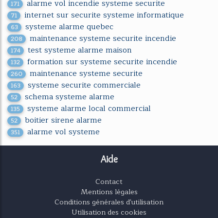
alarme vol incendie systeme securite
171
internet sur securite systeme informatique
71
systeme alarme quebec
63
maintenance systeme securite incendie
208
test systeme alarme maison
174
formation sur systeme securite incendie
132
maintenance systeme securite
260
systeme securite commerciale
163
schema systeme alarme
52
systeme alarme local commercial
135
boitier sirene alarme
52
alarme vol systeme
351
Aide
Contact
Mentions légales
Conditions générales d'utilisation
Utilisation des cookies