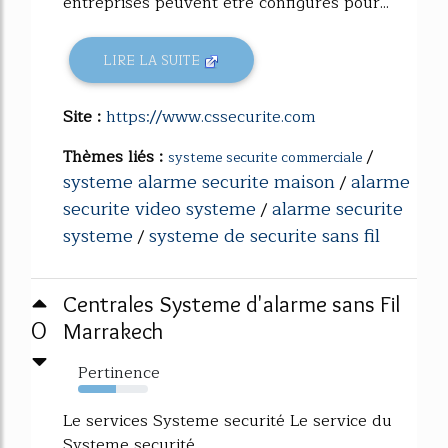
entreprises peuvent être configurés pour...
LIRE LA SUITE
Site :
https://www.cssecurite.com
Thèmes liés :
/
systeme securite commerciale
systeme alarme securite maison
alarme
/
securite video systeme
alarme securite
/
systeme
systeme de securite sans fil
/
Centrales Systeme d'alarme sans Fil
0
Marrakech
Pertinence
54%
Le services Systeme securité Le service du
Systeme securité.