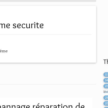
eme securite
hème
T
1
14
2
in
2
annage réparation de
2