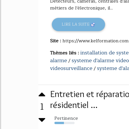
Détecteurs, caméras, centrales d'al
métiers de l'électronique, il...
LIRE LA SUITE
Site :
https://www.kelformation.com
installation de sys
Thèmes liés :
alarme
systeme d'alarme video
/
videosurveillance
systeme d'al
/
Entretien et réparat
1
résidentiel ...
Pertinence
47%