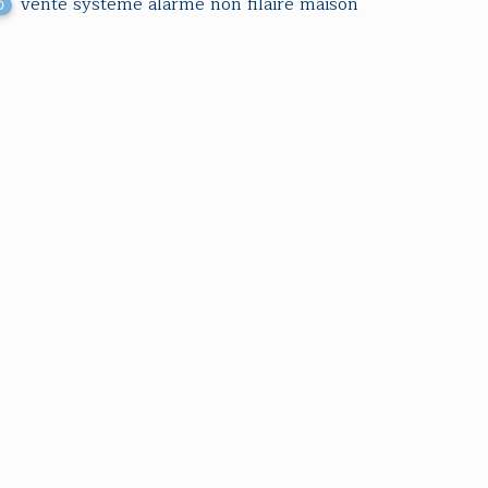
vente systeme alarme non filaire maison
0