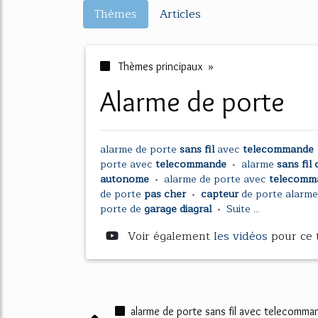
Thèmes
Articles
Thèmes principaux »
alarme de porte
alarme
de
porte
sans fil
avec
telecommande
porte
avec
telecommande
•
alarme
sans fil
autonome
•
alarme
de
porte
avec
telecom
de
porte
pas cher
•
capteur
de
porte alarm
porte
de
garage diagral
•
Suite ...
Voir également
les vidéos
pour ce
alarme de porte sans fil avec telecomma