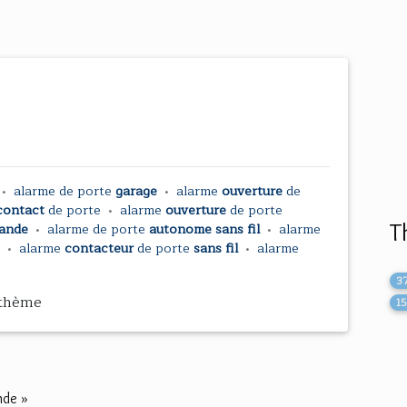
•
alarme
de
porte
garage
•
alarme
ouverture
de
 contact
de
porte
•
alarme
ouverture
de
porte
T
mande
•
alarme
de
porte
autonome sans fil
•
alarme
e
•
alarme
contacteur
de
porte
sans fil
•
alarme
3
 thème
15
nde »