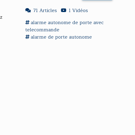
71 Articles
1 Vidéos
ez
alarme
autonome
de
porte
avec
telecommande
alarme
de
porte
autonome