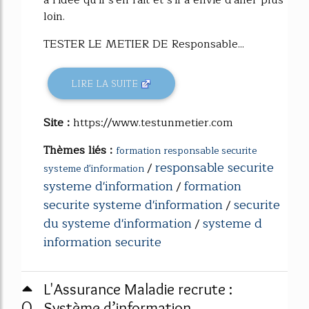
à l'idée qu'il s'en fait et s'il a envie d'aller plus
loin.
TESTER LE METIER DE Responsable...
LIRE LA SUITE
Site :
https://www.testunmetier.com
Thèmes liés :
formation responsable securite
responsable securite
/
systeme d'information
systeme d'information
formation
/
securite systeme d'information
securite
/
du systeme d'information
systeme d
/
information securite
L'Assurance Maladie recrute :
0
Système d’information